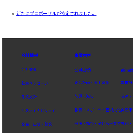
«
新たにプロポーザルが特定されました。
会社情報
事業内容
会社概要
公共政策
都市
総合計画・国土政策
都市計
社長メッセージ
防災・減災
交通・
品質方針
教育・スポーツ・芸術文化
自転車
サスティナビリティ
健康・福祉・子ども子育て
景観・
発表・出版・論文