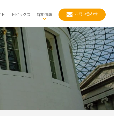
お問い合わせ
クト
トピックス
採用情報
スポーツ推進計画
公共政策
当社の強み
立地適正化計画
健康増進計画
都市政策
ワークライフバランス
化
車活用推進計画・自転車総
リーンインフラ推進計画
マイ・タイムライン
環境創生
社員の1日の流れ
合計画
対策
て
用地の民間活力導入検討
都市公園の再配置計画
地域経済
社員の紹介
的風致維持向上計画（歴ま
ち計画）
クルーシブな公園づくり
入社FAQ／よくある質問
まちなかウォーカブル
募集案内
ー
応募方法
選考方法
新卒（第二新卒）採用・キャリ
ア採用
インターンについて
会社説明会