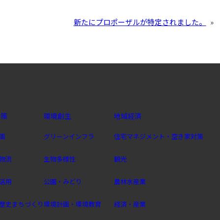
新たにプロポーザルが特定されました。
»
政策
環境創生
地域経済
画
グリーンインフラ
住宅マネジメント・空き家対策
物流
生物多様性
観光
活用
公園・みどり
農林水産業
歴史まちづくり
環境計画・環境教育
経済・産業