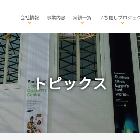
会社情報
事業内容
実績一覧
いち推しプロジェ
会社概要
総合計画・国土政策
公共政策
社長メッセージ
防災・減災
都市政策
都市計画
品質方針
教育・スポーツ・芸術文
グリーンインフラ
交通・物流
環境創生
自転
グ
サスティナビリティ
住宅マネジメント・空き家
健康・福祉・子ども子育
自転車活用
生物多様性
地域経済
公共
歴史
発表・出版・論文
景観・歴史まちづくり
公園・みどり
文化財活用
観光
イン
トピックス
有資格者一覧
環境計画・環境教育
施設マネジメント
農林水産業
事業所一覧
脱炭素社会・エネルギ
経済・産業
PPP・PFI
。