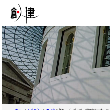
内
容
を
ス
キ
ッ
プ
ホーム
>
トピックス
>
2026年
>
新たにプロポーザルが特定されました