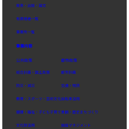
発表・出版・論文
有資格者一覧
事業所一覧
事業内容
公共政策
都市政策
総合計画・国土政策
都市計画
防災・減災
交通・物流
教育・スポーツ・芸術文化
自転車活用
健康・福祉・子ども子育て
景観・歴史まちづくり
文化財活用
施設マネジメント