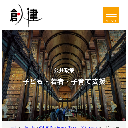
内
容
を
ス
キ
ッ
プ
公共政策
子ども・若者・子育て支援
ホーム
>
実績一覧
>
公共政策
>
健康・福祉・子ども子育て
>
子ども・若