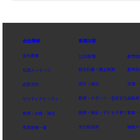
会社情報
事業内容
会社概要
公共政策
都市
総合計画・国土政策
都市計
社長メッセージ
防災・減災
交通・
品質方針
教育・スポーツ・芸術文化
自転車
サスティナビリティ
健康・福祉・子ども子育て
景観・
発表・出版・論文
文化財活用
施設マ
有資格者一覧