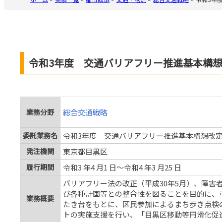
令和3年度 交通バリアフリー推進基本構
業務分野
総合交通戦略
委託業務名
令和3年度 交通バリアフリー推進基本構想改
発注機関
東京都目黒区
履行期間
令和3 年4 月1 日～令和4 年3 月25 日
バリアフリー法の改正（平成30年5月）、障害
び各種計画等との整合性を図ることを目的に、
業務概要
たき台をもとに、区民参加によるまち歩き点検
トの実施支援を行い、「目黒区移動等円滑化促