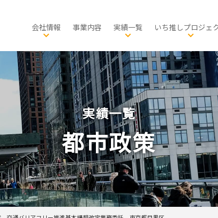
会社情報
事業内容
実績一覧
いち推しプロジェ
会社概要
総合計画・国土政策
公共政策
社長メッセージ
防災・減災
都市政策
都市計画
品質方針
教育・スポーツ・芸術文
グリーンインフラ
交通・物流
環境創生
自転
グ
サスティナビリティ
住宅マネジメント・空き家
健康・福祉・子ども子育
自転車活用
生物多様性
地域経済
公共
歴史
実績一覧
発表・出版・論文
景観・歴史まちづくり
公園・みどり
文化財活用
観光
イン
有資格者一覧
環境計画・環境教育
施設マネジメント
農林水産業
都市政策
事業所一覧
脱炭素社会・エネルギ
経済・産業
PPP・PFI
度 交通バリアフリー推進基本構想改定業務委託 東京都目黒区