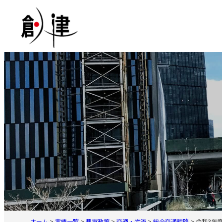
内
容
を
ス
キ
ッ
プ
ホーム
>
実績一覧
>
都市政策
>
交通・物流
>
総合交通戦略
>
令和3年