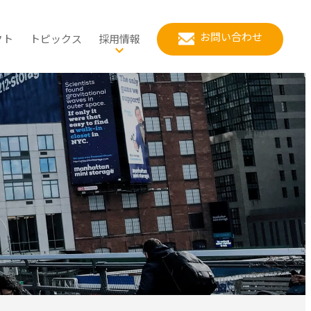
お問い合わせ
クト
トピックス
採用情報
スポーツ推進計画
公共政策
当社の強み
立地適正化計画
健康増進計画
都市政策
ワークライフバランス
化
車活用推進計画・自転車総
リーンインフラ推進計画
マイ・タイムライン
環境創生
社員の1日の流れ
合計画
対策
て
用地の民間活力導入検討
都市公園の再配置計画
地域経済
社員の紹介
的風致維持向上計画（歴ま
ち計画）
クルーシブな公園づくり
入社FAQ／よくある質問
まちなかウォーカブル
募集案内
ー
応募方法
選考方法
新卒（第二新卒）採用・キャリ
ア採用
インターンについて
会社説明会