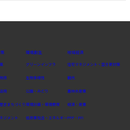
政策
環境創生
地域経済
画
グリーンインフラ
住宅マネジメント・空き家対策
物流
生物多様性
観光
活用
公園・みどり
農林水産業
歴史まちづくり
環境計画・環境教育
経済・産業
ネジメント
低炭素社会・エネルギー
PPP・PFI