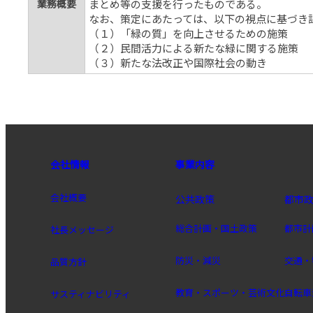
業務概要
まとめ等の支援を行ったものである。
なお、策定にあたっては、以下の視点に基づき
（１）「緑の質」を向上させるための施策
（２）民間活力による新たな緑に関する施策
（３）新たな法改正や国際社会の動き
会社情報
事業内容
会社概要
公共政策
都市
総合計画・国土政策
都市計
社長メッセージ
防災・減災
交通・
品質方針
教育・スポーツ・芸術文化
自転車
サスティナビリティ