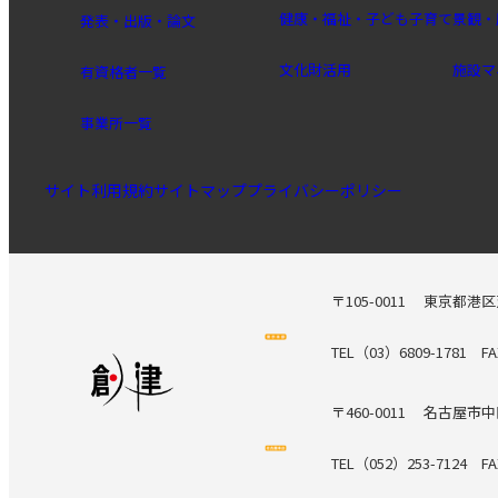
健康・福祉・子ども子育て
景観・
発表・出版・論文
文化財活用
施設マ
有資格者一覧
事業所一覧
サイト利用規約
サイトマップ
プライバシーポリシー
〒105-0011
東京都港区
TEL（03）6809-1781
FA
〒460-0011
名古屋市中
TEL（052）253-7124
FA