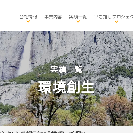
会社情報
事業内容
実績一覧
いち推しプロジェ
会社概要
総合計画・国土政策
公共政策
社長メッセージ
防災・減災
都市政策
都市計画
品質方針
教育・スポーツ・芸術文
グリーンインフラ
交通・物流
環境創生
自転
グ
サスティナビリティ
住宅マネジメント・空き家
健康・福祉・子ども子育
自転車活用
生物多様性
地域経済
公共
歴史
実績一覧
発表・出版・論文
景観・歴史まちづくり
公園・みどり
文化財活用
観光
イン
有資格者一覧
環境計画・環境教育
施設マネジメント
農林水産業
環境創生
事業所一覧
脱炭素社会・エネルギ
経済・産業
PPP・PFI
年度 緑と水の総合計画策定支援業務委託 東京都港区