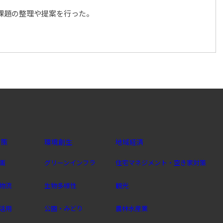
課題の整理や提案を行った。
政策
環境創生
地域経済
画
グリーンインフラ
住宅マネジメント・空き家対策
物流
生物多様性
観光
活用
公園・みどり
農林水産業