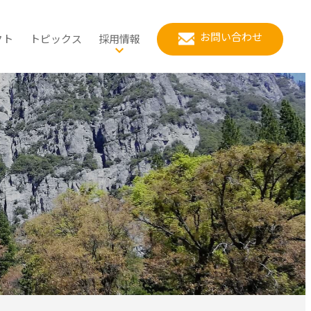
お問い合わせ
クト
トピックス
採用情報
スポーツ推進計画
公共政策
当社の強み
立地適正化計画
健康増進計画
都市政策
ワークライフバランス
化
車活用推進計画・自転車総
リーンインフラ推進計画
マイ・タイムライン
環境創生
社員の1日の流れ
合計画
対策
て
用地の民間活力導入検討
都市公園の再配置計画
地域経済
社員の紹介
的風致維持向上計画（歴ま
ち計画）
クルーシブな公園づくり
入社FAQ／よくある質問
まちなかウォーカブル
募集案内
ー
応募方法
選考方法
新卒（第二新卒）採用・キャリ
ア採用
インターンについて
会社説明会