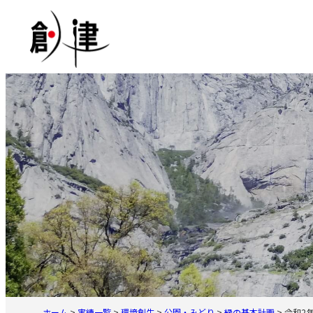
内
容
を
ス
キ
ッ
プ
ホーム
>
実績一覧
>
環境創生
>
公園・みどり
>
緑の基本計画
>
令和2