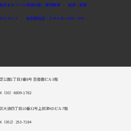
歴史まちづくり
環境計画・環境教育
経済・産業
ネジメント
低炭素社会・エネルギー
PPP・PFI
芝公園1丁目3番8号 苔香園ビル3階
X（03）6809-1782
区大須四丁目10番32号上前津KDビル7階
X（052）253-7184