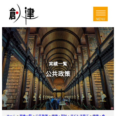
内
容
を
ス
キ
ッ
プ
実績一覧
公共政策
ホーム
>
実績一覧
>
公共政策
>
健康・福祉・子ども子育て
>
健康・食