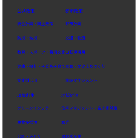
公共政策
都市政策
総合計画・国土政策
都市計画
防災・減災
交通・物流
教育・スポーツ・芸術文化
自転車活用
健康・福祉・子ども子育て
景観・歴史まちづくり
文化財活用
施設マネジメント
環境創生
地域経済
グリーンインフラ
住宅マネジメント・空き家対策
生物多様性
観光
公園・みどり
農林水産業