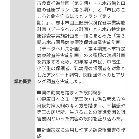
市食育推進計画（第３期）・志木市歯と口
腔の健康プラン（第３期）」と「市民のこ
ころと命を守るほっとプラン（第２
期）」、志木市国民健康保険保健事業実施
計画（データヘルス計画）と志木市特定健
康診査等実施計画を一冊にまとめた「第３
期志木市国民健康保険保健事業実施計画
（データヘルス計画）・第４期志木市特定
健康診査等実施計画」の３種類の次期計画
を策定するため、初年度は市民、中高生、
小学生の保護者、乳幼児の保護者を対象と
したアンケート調査、関係団体へのヒアリ
ング調査を実施した。
業務概要
■国の動向を踏まえた設問設計
○健康日本２１（第三次）に係る考え方や
自殺対策大綱の考え方を踏まえ、幸福感や
第三の居場所、生きることの促進要因と阻
害要因といった内容の設問を盛り込んだ。
■計画策定に活用しやすい調査報告書の作
成