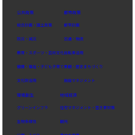
公共政策
都市政策
総合計画・国土政策
都市計画
防災・減災
交通・物流
教育・スポーツ・芸術文化
自転車活用
健康・福祉・子ども子育て
景観・歴史まちづくり
文化財活用
施設マネジメント
環境創生
地域経済
グリーンインフラ
住宅マネジメント・空き家対策
生物多様性
観光