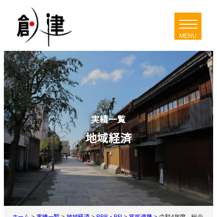
内
容
を
ス
キ
ッ
プ
実績一覧
地域経済
ホーム
>
実績一覧
>
地域経済
>
PPP・PFI
>
官民連携
>
令和4年度 総合