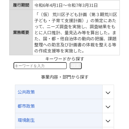
履行期間
令和6年4月1日～令和7年3月31日
「（仮） 荒川区子ども計画（第３期荒川区
子ども・子育て支援計画）」の策定にあた
って、ニーズ調査を実施し、調査結果をも
業務概要
とに人口推計、量見込み等を算出した。ま
た、国・都・他自治体の動向の把握、課題
整理への助言及び計画書の体裁を整える等
の作成支援等を実施した。
キーワードから探す
検
検索
索
事業内容・部門から探す
公共政策
都市政策
環境創生