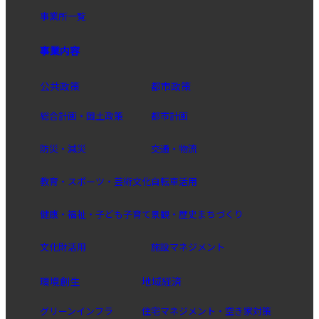
事業所一覧
事業内容
公共政策
都市政策
総合計画・国土政策
都市計画
防災・減災
交通・物流
教育・スポーツ・芸術文化
自転車活用
健康・福祉・子ども子育て
景観・歴史まちづくり
文化財活用
施設マネジメント
環境創生
地域経済
グリーンインフラ
住宅マネジメント・空き家対策