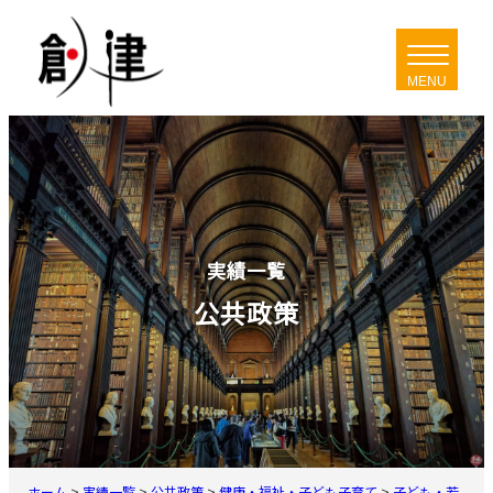
内
容
を
ス
キ
ッ
プ
実績一覧
公共政策
ホーム
>
実績一覧
>
公共政策
>
健康・福祉・子ども子育て
>
子ども・若