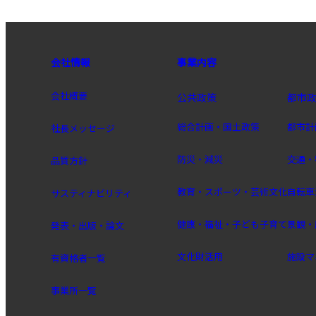
会社情報
事業内容
会社概要
公共政策
都市
総合計画・国土政策
都市計
社長メッセージ
防災・減災
交通・
品質方針
教育・スポーツ・芸術文化
自転車
サスティナビリティ
健康・福祉・子ども子育て
景観・
発表・出版・論文
文化財活用
施設マ
有資格者一覧
事業所一覧