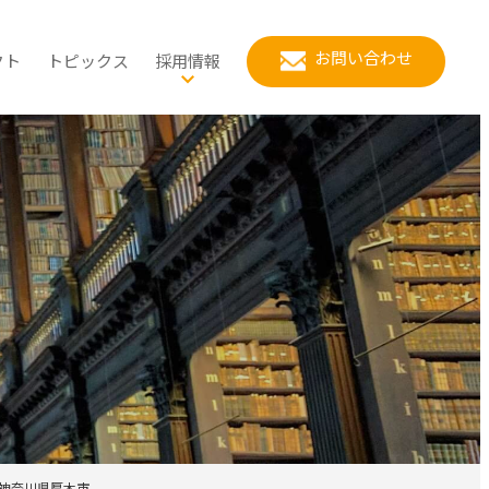
お問い合わせ
クト
トピックス
採用情報
スポーツ推進計画
公共政策
当社の強み
立地適正化計画
健康増進計画
都市政策
ワークライフバランス
化
車活用推進計画・自転車総
リーンインフラ推進計画
マイ・タイムライン
環境創生
社員の1日の流れ
合計画
対策
て
用地の民間活力導入検討
都市公園の再配置計画
地域経済
社員の紹介
的風致維持向上計画（歴ま
ち計画）
クルーシブな公園づくり
入社FAQ／よくある質問
まちなかウォーカブル
募集案内
ー
応募方法
選考方法
新卒（第二新卒）採用・キャリ
ア採用
インターンについて
会社説明会
神奈川県厚木市