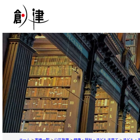
内
容
を
ス
キ
ッ
プ
ホーム
>
実績一覧
>
公共政策
>
健康・福祉・子ども子育て
>
子ども・