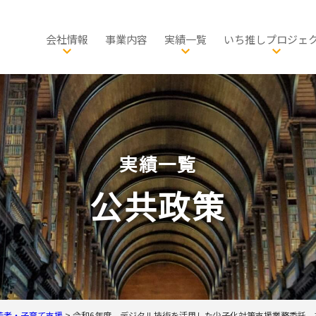
会社情報
事業内容
実績一覧
いち推しプロジェ
会社概要
総合計画・国土政策
公共政策
社長メッセージ
防災・減災
都市政策
都市計画
品質方針
教育・スポーツ・芸術文
グリーンインフラ
交通・物流
環境創生
自転
グ
サスティナビリティ
住宅マネジメント・空き家
健康・福祉・子ども子育
自転車活用
生物多様性
地域経済
公共
歴史
実績一覧
発表・出版・論文
景観・歴史まちづくり
公園・みどり
文化財活用
観光
イン
有資格者一覧
環境計画・環境教育
施設マネジメント
農林水産業
公共政策
事業所一覧
脱炭素社会・エネルギ
経済・産業
PPP・PFI
若者・子育て支援
>
令和6年度 デジタル技術を活用した少子化対策支援業務委託 