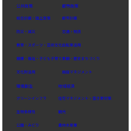
公共政策
都市政策
総合計画・国土政策
都市計画
防災・減災
交通・物流
教育・スポーツ・芸術文化
自転車活用
健康・福祉・子ども子育て
景観・歴史まちづくり
文化財活用
施設マネジメント
環境創生
地域経済
グリーンインフラ
住宅マネジメント・空き家対策
生物多様性
観光
公園・みどり
農林水産業