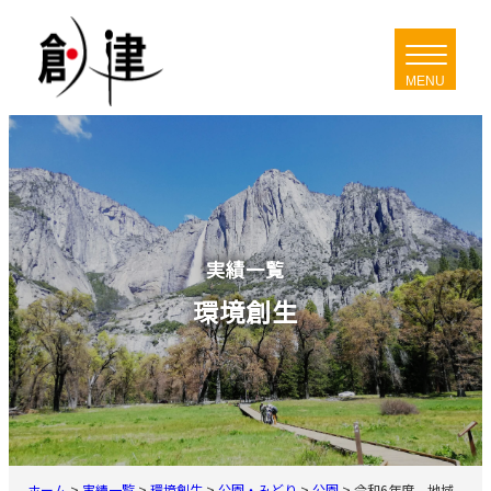
内
容
を
ス
キ
ッ
プ
実績一覧
環境創生
ホーム
>
実績一覧
>
環境創生
>
公園・みどり
>
公園
>
令和6年度 地域