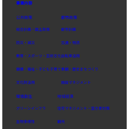
事業内容
公共政策
都市政策
総合計画・国土政策
都市計画
防災・減災
交通・物流
教育・スポーツ・芸術文化
自転車活用
健康・福祉・子ども子育て
景観・歴史まちづくり
文化財活用
施設マネジメント
環境創生
地域経済
グリーンインフラ
住宅マネジメント・空き家対策
生物多様性
観光