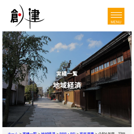
内
容
を
ス
キ
ッ
プ
実績一覧
地域経済
ホーム
>
実績一覧
>
地域経済
>
PPP・PFI
>
官民連携
>
令和6年度 羽田