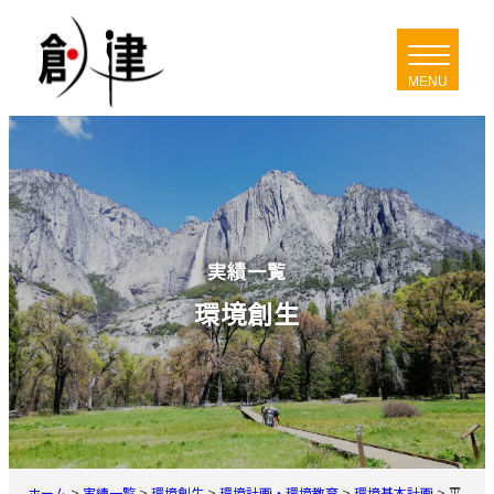
内
容
を
ス
キ
ッ
プ
実績一覧
環境創生
ホーム
>
実績一覧
>
環境創生
>
環境計画・環境教育
>
環境基本計画
>
平