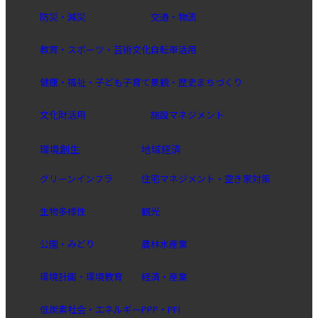
防災・減災
交通・物流
教育・スポーツ・芸術文化
自転車活用
健康・福祉・子ども子育て
景観・歴史まちづくり
文化財活用
施設マネジメント
環境創生
地域経済
グリーンインフラ
住宅マネジメント・空き家対策
生物多様性
観光
公園・みどり
農林水産業
環境計画・環境教育
経済・産業
低炭素社会・エネルギー
PPP・PFI