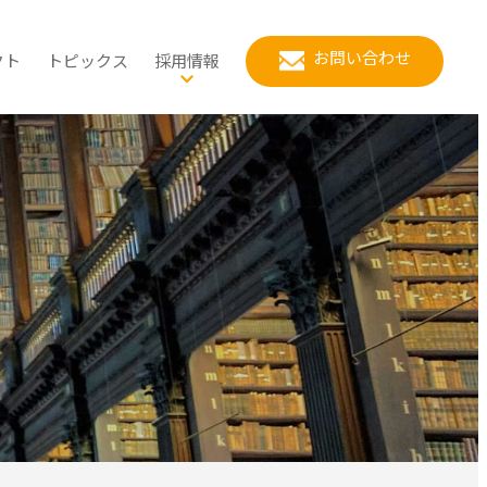
お問い合わせ
クト
トピックス
採用情報
スポーツ推進計画
公共政策
当社の強み
立地適正化計画
健康増進計画
都市政策
ワークライフバランス
化
車活用推進計画・自転車総
リーンインフラ推進計画
マイ・タイムライン
環境創生
社員の1日の流れ
合計画
対策
て
用地の民間活力導入検討
都市公園の再配置計画
地域経済
社員の紹介
的風致維持向上計画（歴ま
ち計画）
クルーシブな公園づくり
入社FAQ／よくある質問
まちなかウォーカブル
募集案内
ー
応募方法
選考方法
新卒（第二新卒）採用・キャリ
ア採用
インターンについて
会社説明会