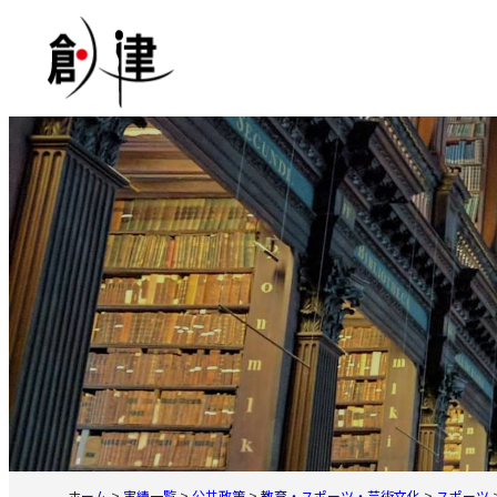
内
容
を
ス
キ
ッ
プ
ホーム
>
実績一覧
>
公共政策
>
教育・スポーツ・芸術文化
>
スポーツ