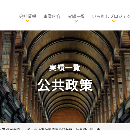
会社情報
事業内容
実績一覧
いち推しプロジェ
会社概要
総合計画・国土政策
公共政策
社長メッセージ
防災・減災
都市政策
都市計画
品質方針
教育・スポーツ・芸術文
グリーンインフラ
交通・物流
環境創生
自転
グ
サスティナビリティ
住宅マネジメント・空き家
健康・福祉・子ども子育
自転車活用
生物多様性
地域経済
公共
歴史
実績一覧
発表・出版・論文
景観・歴史まちづくり
公園・みどり
文化財活用
観光
イン
有資格者一覧
環境計画・環境教育
施設マネジメント
農林水産業
公共政策
事業所一覧
脱炭素社会・エネルギ
経済・産業
PPP・PFI
>
平成26年度 スポーツ推進計画策定委託業務 岐阜県中津川市