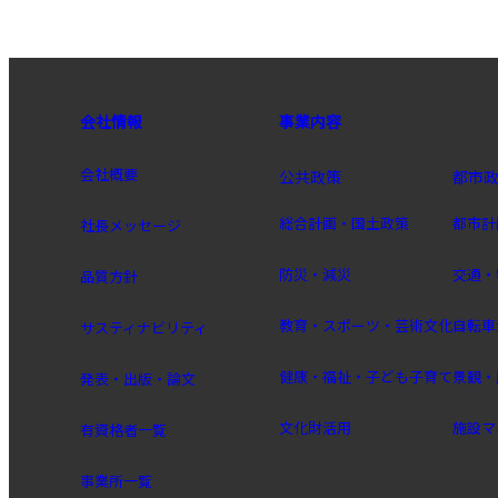
会社情報
事業内容
会社概要
公共政策
都市
総合計画・国土政策
都市計
社長メッセージ
防災・減災
交通・
品質方針
教育・スポーツ・芸術文化
自転車
サスティナビリティ
健康・福祉・子ども子育て
景観・
発表・出版・論文
文化財活用
施設マ
有資格者一覧
事業所一覧