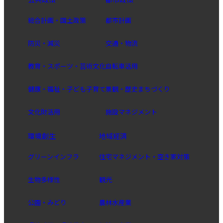
総合計画・国土政策
都市計画
防災・減災
交通・物流
教育・スポーツ・芸術文化
自転車活用
健康・福祉・子ども子育て
景観・歴史まちづくり
文化財活用
施設マネジメント
環境創生
地域経済
グリーンインフラ
住宅マネジメント・空き家対策
生物多様性
観光
公園・みどり
農林水産業