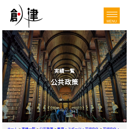
内
容
を
ス
キ
ッ
プ
実績一覧
公共政策
ホーム
>
実績一覧
>
公共政策
>
教育・スポーツ・芸術文化
>
芸術文化・