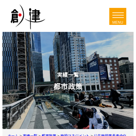
内
容
を
ス
キ
ッ
プ
実績一覧
都市政策
ホーム
>
実績一覧
>
都市政策
>
施設マネジメント
>
公共施設等長寿命化