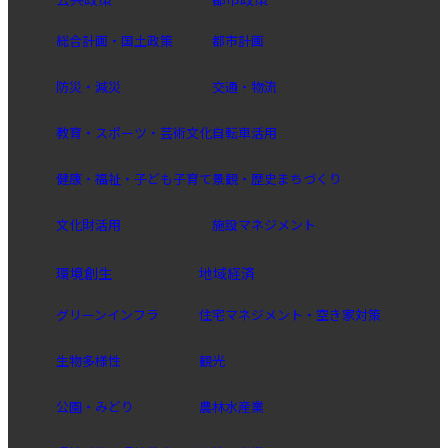
総合計画・国土政策
都市計画
防災・減災
交通・物流
教育・スポーツ・芸術文化
自転車活用
健康・福祉・子ども子育て
景観・歴史まちづくり
文化財活用
施設マネジメント
環境創生
地域経済
グリーンインフラ
住宅マネジメント・空き家対策
生物多様性
観光
公園・みどり
農林水産業