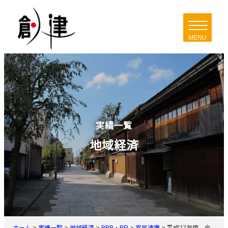
内
容
を
ス
キ
ッ
プ
実績一覧
地域経済
ホーム
>
実績一覧
>
地域経済
>
PPP・PFI
>
官民連携
>
平成27年度 金